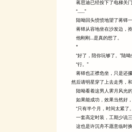
蒋思迪已经按下了电梯关门钮
“......”
陆呦回头愤愤地望了蒋铎一眼
蒋铎从容地坐在沙发边，拎过
他刚刚...是真的想了。
*
“好了，陪你玩够了。”陆呦
“行。”
蒋铎也正襟危坐，只是还攥
然后请明星穿了上去走秀，和
陆呦看着这男人霁月风光的
如果能成功，效果当然好，也很
“只有半个月，时间太紧了。
一套高定时装，工期少说三
这也是许沉舟不愿意临时换