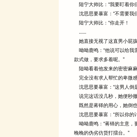
陆宁大帅比：“我要盯着你们
沈思思要暴富：“不需要我
陆宁大帅比：“你走开！
......
她直接无视了这直男小屁孩，
呦呦鹿鸣：“他说可以给我
款式做，要求多着呢。”
陆呦看着他发来的密密麻麻
完全没有求人帮忙的卑微感
沈思思要暴富：“这男人倒是
说完这话没几秒，她便秒撤
既然是蒋铎的用心，她倒也
沈思思要暴富：“所以你的计
呦呦鹿鸣：“蒋铎的主意，
晚晚的伪劣仿货打擂台。”