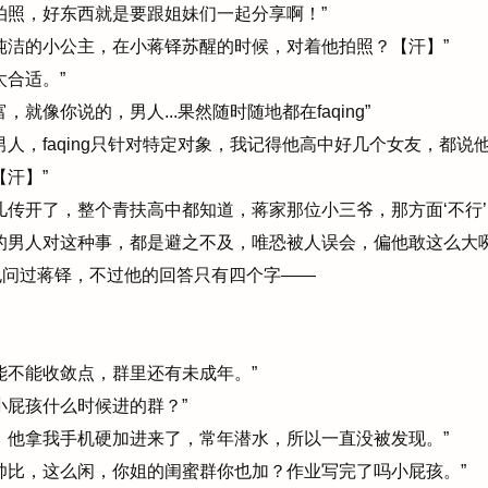
照，好东西就是要跟姐妹们一起分享啊！”
洁的小公主，在小蒋铎苏醒的时候，对着他拍照？【汗】”
合适。”
像你说的，男人...果然随时随地都在faqing”
，faqing只针对特定对象，我记得他高中好几个女友，都说他x
汗】”
传开了，整个青扶高中都知道，蒋家那位小三爷，那方面‘不行’
的男人对这种事，都是避之不及，唯恐被人误会，偏他敢这么大咧
问过蒋铎，不过他的回答只有四个字——
不能收敛点，群里还有未成年。”
屁孩什么时候进的群？”
他拿我手机硬加进来了，常年潜水，所以一直没被发现。”
帅比，这么闲，你姐的闺蜜群你也加？作业写完了吗小屁孩。”