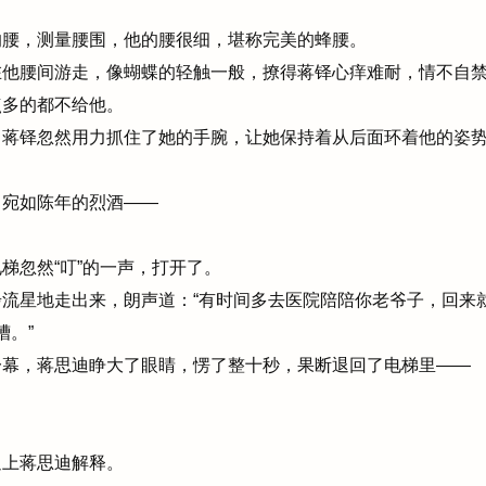
腰，测量腰围，他的腰很细，堪称完美的蜂腰。
他腰间游走，像蝴蝶的轻触一般，撩得蒋铎心痒难耐，情不自禁
多的都不给他。
蒋铎忽然用力抓住了她的手腕，让她保持着从后面环着他的姿
宛如陈年的烈酒——
忽然“叮”的一声，打开了。
流星地走出来，朗声道：“有时间多去医院陪陪你老爷子，回来
槽。”
幕，蒋思迪睁大了眼睛，愣了整十秒，果断退回了电梯里——
上蒋思迪解释。