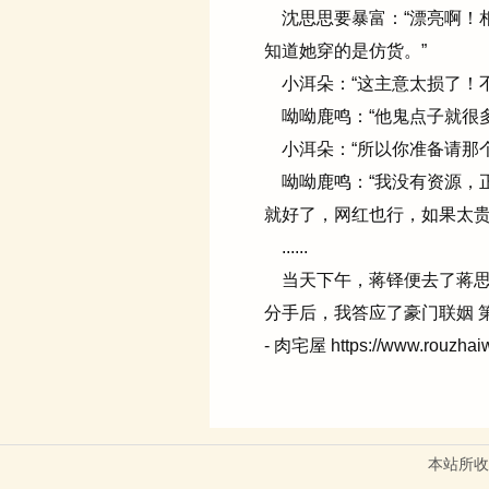
沈思思要暴富：“漂亮啊！
知道她穿的是仿货。”
小洱朵：“这主意太损了！不
呦呦鹿鸣：“他鬼点子就很多
小洱朵：“所以你准备请那个
呦呦鹿鸣：“我没有资源，
就好了，网红也行，如果太贵
......
当天下午，蒋铎便去了蒋思
分手后，我答应了豪门联姻 第
- 肉宅屋 https://www.rouzhai
本站所收