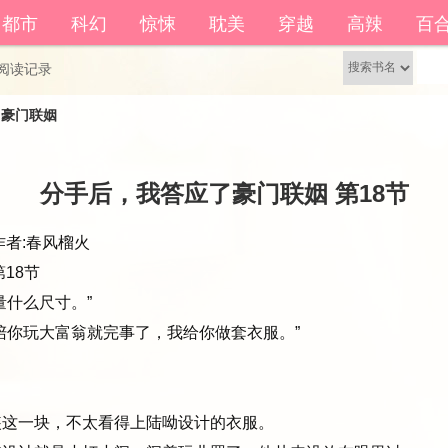
籍功能。
都市
科幻
惊悚
耽美
穿越
高辣
百
还没有账号？
立即注册
阅读记录
了豪门联姻
分手后，我答应了豪门联姻 第18节
者:春风榴火 
18节
什么尺寸。”
你玩大富翁就完事了，我给你做套衣服。”
这一块，不太看得上陆呦设计的衣服。