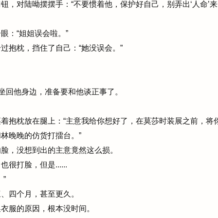
，对陆呦摆摆手：“不要惯着他，保护好自己，别弄出‘人命’来
：“姐姐误会啦。”
抱枕，挡住了自己：“她没误会。”
坐回他身边，准备要和他谈正事了。
着抱枕放在腿上：“主意我给你想好了，在莫莎时装展之前，将
林晚晚的仿货打擂台。”
脸，没想到出的主意竟然这么损。
打脸，但是......
”
、四个月，甚至更久。
衣服的原因，根本没时间。