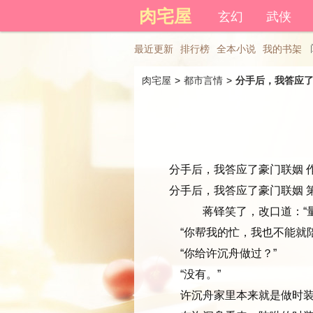
登录后可以拥有藏书和下载书
肉宅屋
玄幻
武侠
最近更新
排行榜
全本小说
我的书架
肉宅屋
> 
都市言情
> 
分手后，我答应
分手后，我答应了豪门联姻 作
分手后，我答应了豪门联姻 第
蒋铎笑了，改口道：“量
“你帮我的忙，我也不能就陪
“你给许沉舟做过？”
“没有。”
许沉舟家里本来就是做时装