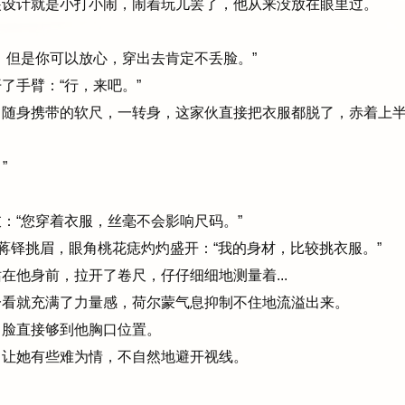
设计就是小打小闹，闹着玩儿罢了，他从来没放在眼里过。
但是你可以放心，穿出去肯定不丢脸。”
手臂：“行，来吧。”
随身携带的软尺，一转身，这家伙直接把衣服都脱了，赤着上
”
“您穿着衣服，丝毫不会影响尺码。”
蒋铎挑眉，眼角桃花痣灼灼盛开：“我的身材，比较挑衣服。”
他身前，拉开了卷尺，仔仔细细地测量着...
看就充满了力量感，荷尔蒙气息抑制不住地流溢出来。
脸直接够到他胸口位置。
让她有些难为情，不自然地避开视线。