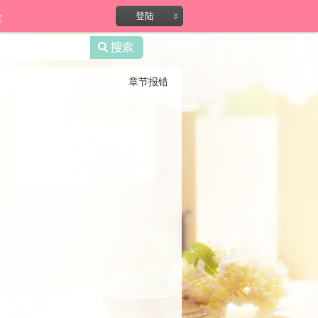
合
登陆
章节报错