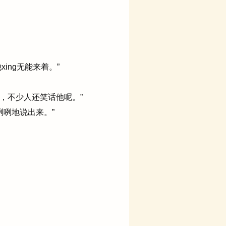
ing无能来着。”
，不少人还笑话他呢。”
咧地说出来。”