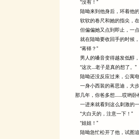
“没有！”
陆呦来到他身后，环着他的
软软的卷尺和她的指尖，在
但偏偏她又点到即止，一点
就在陆呦要收回手的时候，
“蒋铎？”
男人的嗓音变得越发低醇，
“这次...老子是真的想了。”
陆呦还没反应过来，公寓电梯
一身小西装的蒋思迪，大步
那几年，你爸多想......哎哟卧
一进来就看到这么刺激的一
“大白天的，注意一下！”
“姐姐！”
陆呦急忙松开了他，试图追