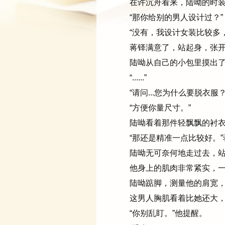
在许沉舟看来，陆呦的时装
“那你给别的男人设计过？”
“没有，我设计女装比较多，
蒋铎满意了，站起身，张开了
陆呦从自己的小包里摸出了
“......”
“请问...您为什么要脱衣服？
“方便你量尺寸。”
陆呦看着那件轻飘飘的衬衣：
“那还是精准一点比较好。”
陆呦无可奈何地走过去，站在
他身上的肌肉非常紧实，一
陆呦踮脚，测量他的肩宽，
这男人胸肌看着比她还大，
“你别乱盯。”他提醒。