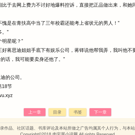
相比于去网上费力不讨好地爆料控诉，直接把正品做出来，和她
愧是在青扶高中当了三年校霸还能考上省状元的男人！”
。”
明星呢？”
正好蒋思迪姐姐手底下有娱乐公司，蒋铎说他帮我弄，我叫他不
的话，我可能要卖身还他了。”
迪的公司。
18节
wu.xyz
上一章
目录
书签
下一章
录作品、社区话题、书库评论及本站所做之广告均属其个人行为，与本站
Copyright©2018 
肉宅屋小说网
All rights Reserved