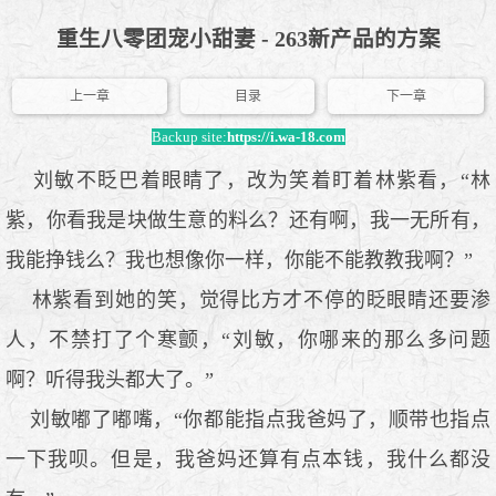
重生八零团宠小甜妻 - 263新产品的方案
上一章
目录
下一章
Backup site:
https://i.wa-18.com
刘敏不眨巴着眼睛了，改为笑着盯着林紫看，“林
紫，你看我是块做生意的料么？还有啊，我一无所有，
我能挣钱么？我也想像你一样，你能不能教教我啊？”
林紫看到她的笑，觉得比方才不停的眨眼睛还要渗
人，不禁打了个寒颤，“刘敏，你哪来的那么多问题
啊？听得我头都大了。”
刘敏嘟了嘟嘴，“你都能指点我爸妈了，顺带也指点
一下我呗。但是，我爸妈还算有点本钱，我什么都没