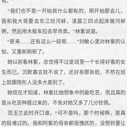
有。”
“我们也不是一开始就什么都有的，刚开始那会儿，
我和我大哥要去东江捡河蚌，凌晨三四点起床做河蚌
粥，然后用木板车拉去早市卖。”林紫说道。
“原来……还有这么一段呢……”刘敏心里对林紫的认
知，又重新刷新了。
她以前看林紫，总觉得不过是班里一个长得好看的女
生而已，沉默寡言就不说了，还好有那张脸，不然在班
上就跟隐形人没多大差别了。
她现在才知道，林紫比她想象中的能吃苦，而且真的
是从吃苦种捱过来的，不免对她又多了几分钦佩。
范玉兰此时开口道，“可不是吗，那个时候啊，是真
的挺难过的。我和阿紫的母亲都挺愧疚的，没想到要让