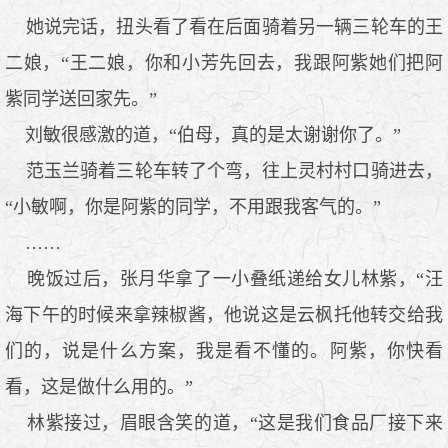
她说完话，扭头看了看在后面骑着另一辆三轮车的王
二娘，“王二娘，你和小芳先回去，我跟阿紫她们把阿
紫同学送回家先。”
刘敏很感激的道，“伯母，真的是太谢谢你了。”
范玉兰骑着三轮车转了个弯，往上灵村村口骑进去，
“小敏啊，你是阿紫的同学，不用跟我客气的。”
……
晚饭过后，张月华拿了一小叠纸递给女儿林紫，“汪
海下午的时候来拿辣椒酱，他说这是云枫托他转交给我
们的，说是什么方案，我是看不懂的。阿紫，你快看
看，这是做什么用的。”
林紫接过，眉眼含笑的道，“这是我们食品厂接下来