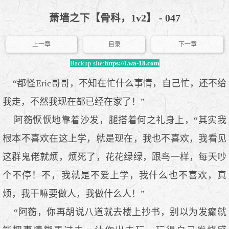
萧墙之下【骨科，1v2】 - 047
上一章
目录
下一章
Backup site:
https://i.wa-18.com
“都怪Eric哥哥，不知在忙什么事情，自己忙，还不给
我走，不然我现在都已经在家了！”
阿蘅恹恹地靠着沙发，腿搭着何之礼身上，“其实我
根本不喜欢在这上学，就是现在，我也不喜欢，我看见
这群鬼佬就烦，烦死了，花花绿绿，跟鸟一样，每天吵
个不停！不，我就是不爱上学，我什么也不喜欢，真
烦，我干嘛要做人，我做什么人！”
“阿蘅，你再胡说八道就去楼上抄书，别以为发癫就