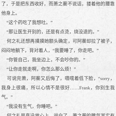
了，于是把东西收好，而萧之蘅不说话，搂着他的腰靠
他身上。
“这个药吃了我想吐。”
“那让医生开别的，还是有点烫，烧没退的。”
何之礼还想再摸摸她额头确定，可阿蘅却拉了被子，
闷闷地躺下，背对着人，“我要睡了，你走吧。”
“你管自己，我坐边上，不会吵你的。”
“让你走就走啊，你怎么那么烦！”
可说完萧，阿蘅又后悔了，嗫嚅着低下脸，“sorry，
我身上很痛，所以心情不是很好……Frank，你别生我
气。”
“我没有生气，你睡吧。”
何之礼是真没放心上，说白了，萧之蘅的脾气其实有