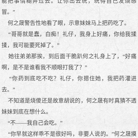
能把事情糊弄过去。让你出去玩，玩得自己发烧感
冒。”
何之晟警告性地看了眼，示意妹妹马上把药吃了。
“哥哥就是蠢，白痴！礼仔，我身上好痛，你给我揉
揉，我可能要死掉了。”
她往弟弟那挨，到后面干脆趴何之礼身上了，“好痛
啊，是不是谁看我不顺眼打我了？”
“你药到底吃不吃？礼仔，你摁住她，我把药灌进
去。”
不知道是烧傻还是故意胡说的，何之晟有时真猜不透
妹妹到底在想什么。
“不——我自己会吃。”
“你早就这样乖不是很好吗，非要人说的。”何之晟摸