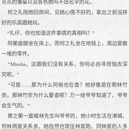
点点的雏菊以及各色她叫不出名字的花。
何之礼陪她回房间，见她心情不好的，拿出之前没拼
好的乐高跟她玩。
“礼仔，你也知道这件事情的真相吗？”
阿蘅盘腿坐在床上，而何之礼坐在地毯上，周边是散
一堆的零件。
“Miesha，这跟我们没有关系，你何必自寻烦恼去深
究呢。”
“可是……那为什么阿裕也在查？他好像是在帮林竹
奈，那林竹奈为什么要查呢？万一给爷爷知道了，爷爷
会生气的。”
萧之蘅一直喊林先生叫爷爷的，她小时生活在港城，
何林两家关系亲，她自然也常往林家跑，同林家的人多