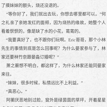
了摸妹妹的额头，烧还没退的。
“等你好了，我们就出去玩，你想去哪里都可以。”何
之礼亲了亲她发红的面颊，因为烧热的缘故，她整个人
看着恹恹的，像是缺了水的小花，蔫蔫的。
“我要真好了，也不跟你们玩啊。Eric哥哥，那个小林
先生的事情到底是怎么回事呢？为什么晏家参与了，林
家还要林竹奈跟晏淼订婚呢？”
萧之蘅想不明白，都这样了，为什么林家还能同晏家
来往。
“妹妹，很多时候，私情远比不上利益。”
“真恶心。”
阿蘅厌恶地别过脸，窗外是绿茵茵的草坪，开着星星