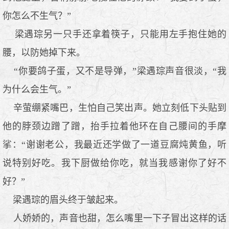
你怎么不生气？”
梁遇琮另一只手还拿着筷子，只能用左手抱住她的
腰，以防她掉下来。
“你要鸽子蛋，又不是导弹，”梁遇琮声音很淡，“我
为什么会生气。”
辛萤绷紧嘴巴，生怕自己笑出声。她立刻低下头贴到
他的脖颈边蹭了蹭，抬手拉着他环在自己腰间的手摩
挲：“谢谢老公，我最近还学做了一道豆腐炖黄鱼，听
说特别好吃。我下厨做给你吃，就当我感谢你了好不
好？”
梁遇琮的眉头终于皱起来。
人娇娇的，声音也甜，怎么嘴里一下子冒出这样的话