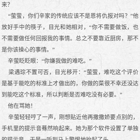
来？
“萤萤，你们辛家的传统应该不是恩将仇报对吗？”他
放好手中的筷子，目光和她相对，“你不需要做饭，也
不需要做任何回报我的事情。总之不要靠近厨房，那不
是你该操心的事情。”
辛萤眨眨眼：“你嫌我做的难吃。”
梁遇琮不置可否，目光移开：“萤萤，难吃这个评价
是基于能吃的标准上才做出的，你做的菜很不幸还没达
到能吃这个标准，所以判断是否难吃没有必要。”
他在骂她！
辛萤轻轻哼了一声，刚想贴近他再撒撒娇要点别的，
手机里的提示音蓦然响起来。她为那个软件设置了单独
的提示音，于是一听到马上警惕地抬起了头。