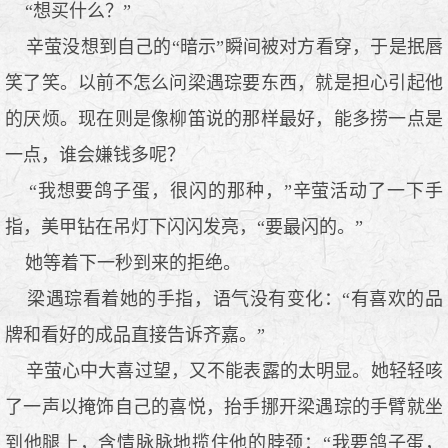
“想买什么？”
辛萤没想到自己的“暗示”瞬间被对方看穿，于是抿唇
笑了笑。以前不怎么问梁遇琮要东西，就是担心引起他
的厌烦。现在则是像柳笛说的那样最好，能多捞一点是
一点，谁会嫌钱多呢？
“我想要鸽子蛋，很闪的那种，”辛萤活动了一下手
指，美甲钻在吊灯下闪闪发亮，“要最闪的。”
她等着下一秒到来的拒绝。
梁遇琮看着她的手指，语气没有变化：“有喜欢的品
牌和看好的成品直接告诉齐嘉。”
辛萤心中大喜过望，又不能表露的太明显。她轻轻咳
了一声以掩饰自己的喜悦，抬手挪开梁遇琮的手臂就坐
到他腿上，含情脉脉地揽住他的脖颈：“我要鸽子蛋，