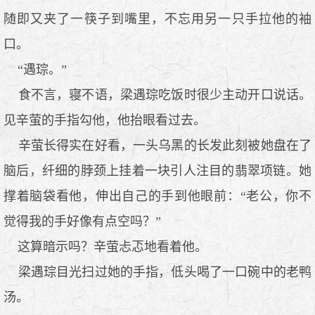
随即又夹了一筷子到嘴里，不忘用另一只手拉他的袖
口。
“遇琮。”
食不言，寝不语，梁遇琮吃饭时很少主动开口说话。
见辛萤的手指勾他，他抬眼看过去。
辛萤长得实在好看，一头乌黑的长发此刻被她盘在了
脑后，纤细的脖颈上挂着一块引人注目的翡翠项链。她
撑着脑袋看他，伸出自己的手到他眼前：“老公，你不
觉得我的手好像有点空吗？”
这算暗示吗？辛萤忐忑地看着他。
梁遇琮目光扫过她的手指，低头喝了一口碗中的老鸭
汤。