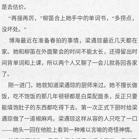
是去估价。
“再接再厉，”柳笛合上她手中的单词书，“多捞点，
没坏处。”
博海最近在准备春拍的事情，梁遇琮最近几天都在
家。她和柳笛在外面聚会的时间不能太长，还得留出时
间背单词和上课，所以两个人又聊了一会儿就各回各家
了。
刚一进门，她就知道梁遇琮的厨师来过。她不擅长做
饭，吃不饱饭的那几年顿顿都是白菜配面条，反正只要
能填饱肚子的东西都吃得下去。第一次正式下厨时给梁
遇琮做了一道椒麻鸡，梁遇琮这样从容的人只吃了一口
——她头一回在他脸上看到一种难以言喻的奇怪神情。