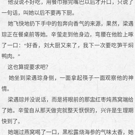
他没说不好吃，用餐巾擦完嘴巴以后才开口，只说了
一句话，叫她以后不要再下厨。
她飞快地扔下手中的包奔向香气的来源，果然，梁遇
琮正在餐桌前等她。辛萤走到他身边，弯腰在他脸上啄
了一口：“好香，刘大厨又来了，我下一次要吃笋干焖
鸭肉。”
这也算提要求吧？
她坐到梁遇琮身侧，一面拿起筷子一面观察他的神
情。
梁遇琮并没说话，而是将眼前的那盅红枣炖燕窝端给
了她。辛萤自从那天做完就整天恹恹的，兴许是生理期
快到了。
她端过燕窝喝了一口，黑松露烧海参的气味太香，她