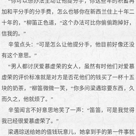
“你可以想办法主动让他提分手，你这些年的积蓄再
加和平分手的分手费，怎么也够你在新西兰住上十年二
十年的，”柳笛正色道，“这个办法可比你偷偷跑掉好，
信我的。”
辛萤点头：“可是怎么让他提分手，他目前好像还没
有这个意思。”
“男人都讨厌爱慕虚荣的女人，虽然有时他们对爱慕
虚荣的评价标准就是对方是否花他们的钱买了一杯十五
块的奶茶，”柳笛微微一笑，“你多问梁遇琮要东西，久
而久之，他就烦了。”
辛萤闻言不好意思地笑了一声：“笛笛，可是我觉得
我已经很爱慕虚荣了。”
梁遇琮送给她的值钱玩意儿，她拿到手的第一件事就