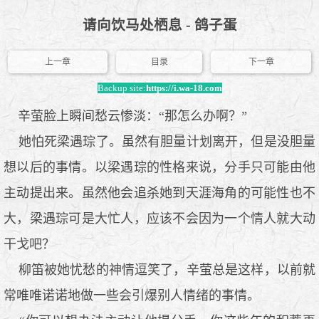
请向饮马处栖息 - 鸽子蛋
上一章
目录
下一章
Backup site:
https://i.wa-18.com
辛萤脸上瞬间愁云惨淡：“那怎么办啊？”
她怕死梁遇琮了。虽然有胆量计划离开，但是没胆量
想以后的事情。以梁遇琮的性格来说，分手只可能由他
主动提出来。虽然他会追杀她到天涯海角的可能性也不
大，梁遇琮可是大忙人，应该不会因为一个情人就大动
干戈吧？
柳笛被她忧愁的神情逗笑了，辛萤总是这样，以前就
常唯唯诺诺地做一些会引爆别人情绪的事情。