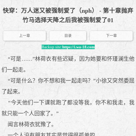
快穿：万人迷又被强制爱了（nph） - 第十章抛弃
竹马选择天降之后我被强制爱了01
上一章
目录
下一章
Backup site:
https://i.wa-18.com
“可是……”林荷衣有些迟疑，因为她要和怀瑾澜生他
们一起走。
“可是什么？你不想和我一起走吗？”小徐又突然委屈
了起来。
“今天他们一下课就跑了都没等我，你不和我走，我
就只能一个人回家了。”
闻言林荷衣犹豫了。
一个人没有朋友其实是觉得很孤单的。