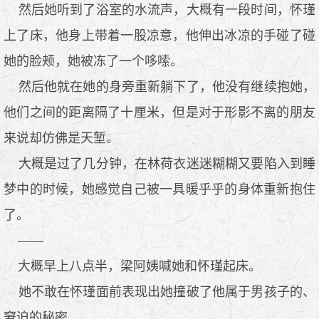
然后她听到了浴室的水流声，大概有一段时间，怀瑾
上了床，他身上带着一股凉意，他伸出冰凉的手碰了碰
她的脸颊，她被冻了一个哆嗦。
然后他就在她的身旁重新躺下了，他没有继续抱她，
他们之间的距离隔了十厘米，但是对于形影不离的朋友
来说却仿佛是天堑。
大概是过了几分钟，在林荷衣迷迷糊糊又要陷入到睡
梦中的时候，她感觉自己被一具暖乎乎的身体重新抱住
了。
——
大概早上八点半，梁阿姨喊她和怀瑾起床。
她不敢在怀瑾面前表现出她撞破了他属于男孩子的、
窘迫的秘密。