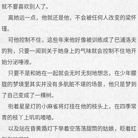
就不要喜欢别人了。
离她远一点，他就还是他，不会被任何人改变的梁怀
瑾。
可他控制不住，这些年来他好像被训练成了巴浦洛夫
的狗，只要一闻到关于她身上的气味就会控制不住地开
始分泌唾液。
只要不是和她在一起就会无时无刻地想念，在少年朦
胧的梦境里其实并没有多肮脏不堪的场景，他只是梦到
了自己变成了一棵树。
衔着星星灯的小麻雀将灯挂在他的枝头上，在四季常
青的枝丫上叽叽喳喳。
以及站在昏黄路灯下举着空荡荡甜筒的姑娘，眨着红