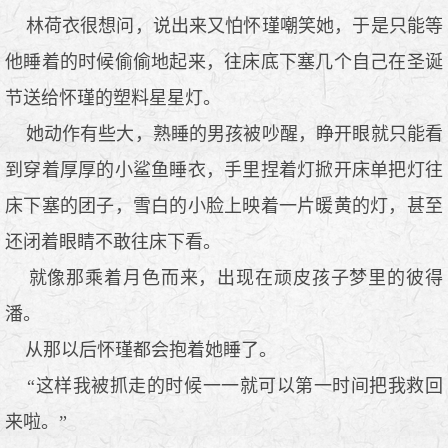
林荷衣很想问，说出来又怕怀瑾嘲笑她，于是只能等
他睡着的时候偷偷地起来，往床底下塞几个自己在圣诞
节送给怀瑾的塑料星星灯。
她动作有些大，熟睡的男孩被吵醒，睁开眼就只能看
到穿着厚厚的小鲨鱼睡衣，手里捏着灯掀开床单把灯往
床下塞的团子，雪白的小脸上映着一片暖黄的灯，甚至
还闭着眼睛不敢往床下看。
就像那乘着月色而来，出现在顽皮孩子梦里的彼得
潘。
从那以后怀瑾都会抱着她睡了。
“这样我被抓走的时候一一就可以第一时间把我救回
来啦。”