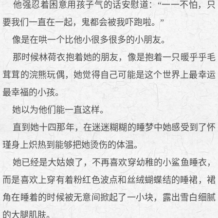
他强忍着困意用孩子气的话安慰道：“一一不怕，只
要我们一直在一起，鬼都会被我吓跑啦。”
像是在哄一个比他小很多很多的小朋友。
那时候林荷衣抱着她的朋友，像是抱着一只暖乎乎毛
茸茸的浣熊玩偶，她觉得自己可能是这个世界上最幸运
最幸福的小孩。
她以为他们能一直这样。
直到她十四那年，在迷迷糊糊的睡梦中她感受到了怀
瑾身上炽热到能够把她烫伤的体温。
她已经是大姑娘了，不再喜欢穿幼稚的小鲨鱼睡衣，
而是喜欢上穿有着粉红色波点和丝绒蝴蝶结的睡裙，裙
角在睡着的时候被无意间掀起了一小块，露出雪白细腻
的大腿肌肤。