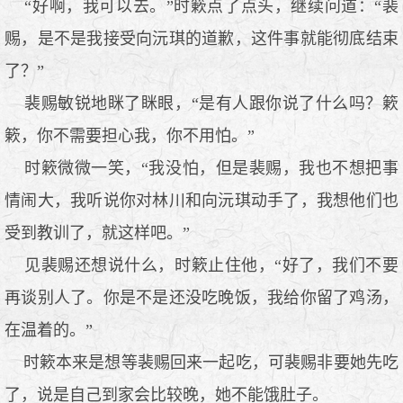
“好啊，我可以去。”时簌点了点头，继续问道：“裴
赐，是不是我接受向沅琪的道歉，这件事就能彻底结束
了？”
裴赐敏锐地眯了眯眼，“是有人跟你说了什么吗？簌
簌，你不需要担心我，你不用怕。”
时簌微微一笑，“我没怕，但是裴赐，我也不想把事
情闹大，我听说你对林川和向沅琪动手了，我想他们也
受到教训了，就这样吧。”
见裴赐还想说什么，时簌止住他，“好了，我们不要
再谈别人了。你是不是还没吃晚饭，我给你留了鸡汤，
在温着的。”
时簌本来是想等裴赐回来一起吃，可裴赐非要她先吃
了，说是自己到家会比较晚，她不能饿肚子。