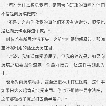
“啊？为什么想见我啊，是因为向沅琪的事吗？他们
不信是向沅琪做的？”
“不是，之前你救我的事他们还没有谢谢你，顺便也
是让向沅琪跟你道个歉。”
时簌若有所思地沉下头，之前宝叶跟她解释过，那晚
宝叶嘱咐她的话还历历在目：
“时簌，我知道你受委屈了，但我的建议是，如果向
沅琪那边要跟你道歉，你最好接受，让这件事到此为
止。
裴赐对向沅琪动手，甚至还把林川打进医院，这件事
如果闹大裴赐肯定会受责罚。你也不想他被罚家法吧，
之前那顿板子真是打去他半条命。”