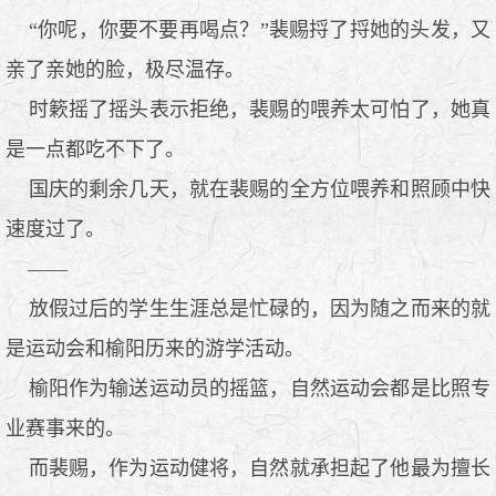
“你呢，你要不要再喝点？”裴赐捋了捋她的头发，又
亲了亲她的脸，极尽温存。
时簌摇了摇头表示拒绝，裴赐的喂养太可怕了，她真
是一点都吃不下了。
国庆的剩余几天，就在裴赐的全方位喂养和照顾中快
速度过了。
——
放假过后的学生生涯总是忙碌的，因为随之而来的就
是运动会和榆阳历来的游学活动。
榆阳作为输送运动员的摇篮，自然运动会都是比照专
业赛事来的。
而裴赐，作为运动健将，自然就承担起了他最为擅长