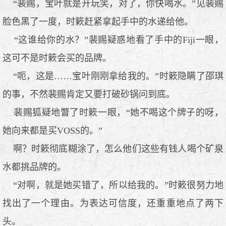
“裴赐，宝叶就是开玩笑，对了，你快喝水。”见裴赐
脸色黑了一度，时簌赶紧拿起手中的水递给他。
“这谁给你的水？”裴赐疑惑地看了手中的Fiji一眼，
这可不是时簌会买的品牌。
“呃，这是……宝叶刚刚拿给我的。”时簌隐瞒了邵琪
的事，不然裴赐肯定又要打破砂锅问到底。
裴赐狐疑地瞥了时簌一眼，“她不喝这个牌子的呀，
她向来都是买VOSS的。”
啊？时簌彻底糊涂了，怎么他们这些有钱人喝个矿泉
水都挑品牌的。
“对啊，就是她买错了，所以给我的。”时簌很努力地
找出了一个理由。为表达可信度，还重重地点了两下
头。