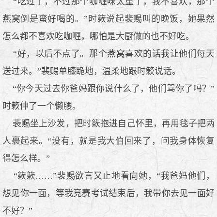
“吃过了，不过那个咖喱味太重了，我不喜欢，那个
燕窝倒是蛮好喝的。”时簌说起裴赐叫的晚饭，她果然
怎么都不喜欢吃咖喱，哪怕是大厨做的也不好吃。
“好，以后不点了。那个燕窝喜欢的话我让他们每天
送过来。”裴赐单膝跪地，温柔地跟时簌说话。
“你今天过去你爸妈跟你说什么了，他们骂你了吗？”
时簌伸了一个懒腰。
裴赐坐上沙发，把时簌抱进自己怀里，再用毯子把两
人裹起来。“没有，就是我大伯回来了，问我身体恢复
得怎么样。”
“簌簌……”裴赐欲言又止地看向她，“我爸妈他们，
想见你一面，等我竞赛考试结束后，我带你去见一面好
不好？”