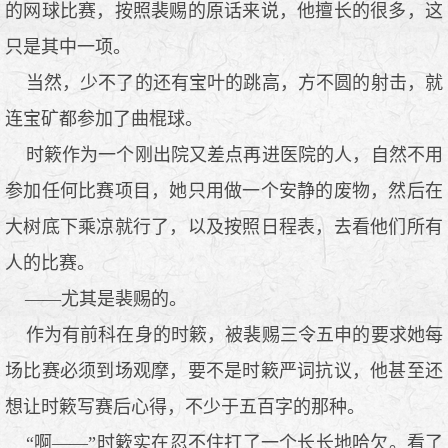
的网球比赛，按照裴赐的原话来说，他擅长的很多，这
只是其中一项。
当然，少不了的还有宝叶的跳高，方不圆的射击，就
连宝矿都参加了曲棍球。
时簌作为一个刚出院又差点再进医院的人，自然不用
参加任何比赛项目，她只用做一个安静的废物，然后在
大树底下乘凉就行了，以及按照日程表，去看他们所有
人的比赛。
——尤其是裴赐的。
作为有前科在身的时簌，被裴赐三令五申的要求她每
场比赛必须到场观摩，要不是时簌严词抗议，他甚至还
想让时簌写赛后心得，不少于五百字的那种。
“啊——”时簌实在忍不住打了一个长长地哈欠。看了