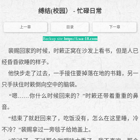
缚结(校园） - 忙碌日常
上一章
目录
下一章
Backup site:
https://i.wa-18.com
裴赐回家的时候，时簌正窝在沙发上看书，但是人已
经昏昏欲睡的样子。
他快步走了过去，一手接住要掉落在地的书籍，另一
只手扶住时簌倒向空中的脑袋。
“嗯……你什么时候回来的？”时簌还带着重重的鼻
音。
“结束了就赶回来了，吃饭没有，怎么在这里睡，冷
不冷？”裴赐拿过一旁毯子给她盖上。