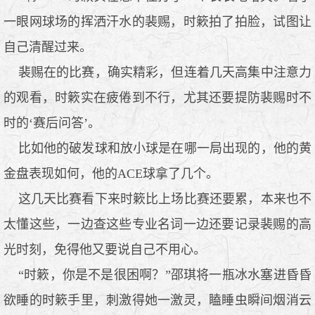
一眼网球场的挥洒汗水的裴赐，时簌拍了拍脸，试图让
自己清醒过来。
裴赐在的比赛，确实精彩，但连着几天高集中注意力
的观看，时簌实在疲倦到不行，尤其还要提防裴赐时不
时的‘赛后问答’。
比如他的破发球和放小球是在哪一局出现的，他的黄
金盘表现如何，他的ACE球拿了几个。
这几天比赛看下来时簌比上场比赛还要累，本来也不
太懂这些，一边查这些专业名词一边还要记录裴赐的高
光时刻，免得他又要说自己不用心。
“时簌，你是不是很困啊？”邵琪将一瓶冰水塞进昏昏
欲睡的时簌手里，刺激得她一激灵，瞌睡虫瞬间烟消云