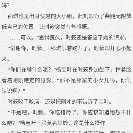
吗？”
邵琪也是出身优越的大小姐，此刻却为了裴赐无限放
低自己的位置，让时簌突然有些感慨。
“……可以。”思忖良久，时簌还是答应了她的请求。
“谢谢你，时簌。”邵琪乐着跑开了，时簌却开心不起
来。
“你们在聊什么呢？”杨宝叶在时簌身边坐下，撑着脸
看着刚刚跑走的身影。“那不是邵家的小女儿吗，你们
认识啊？”
时簌咬了咬唇，还是把刚才的事告诉了宝叶。
“不是吧，时簌，你吃错药了，你应该知道她想干什
么吧？”杨宝叶一脸莫名其妙，这是什么操作。