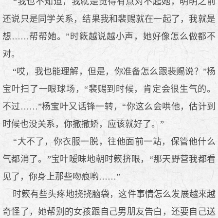
“我也不知道，我就是觉得有点对不起她，明明之前
还说只是同学关系，结果我和裴赐就在一起了，我就是
想……帮帮她。”时簌越说越小声，她好像怎么做都不
对。
“哎，我也能理解，但是，你准备怎么跟裴赐说？”杨
宝叶扫了一眼球场，“裴赐到时候，肯定会很生气的。
不过……”杨宝叶又话锋一转，“你这么会哄他，估计到
时候也没关系，你撒撒娇，应该就好了。”
“大不了，你衣服一脱，往他面前一站，保管他什么
气都消了。”宝叶暧昧地朝时簌挤眼，“那天野营我都看
见了，你身上那些吻痕哟……”
时簌有些头疼地挠挠脑袋，这件事情怎么发展越来越
奇怪了，她帮别的女孩跟自己男朋友告白，还要自己送