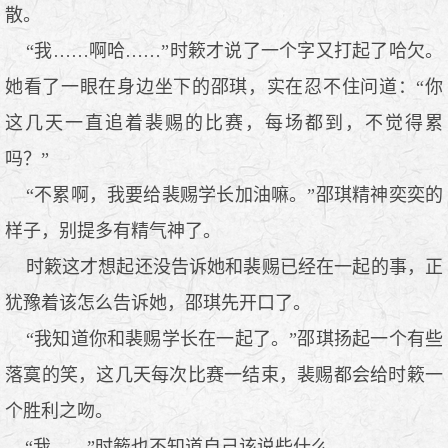
散。
“我……啊哈……”时簌才说了一个字又打起了哈欠。
她看了一眼在身边坐下的邵琪，实在忍不住问道：“你
这几天一直追着裴赐的比赛，每场都到，不觉得累
吗？”
“不累啊，我要给裴赐学长加油嘛。”邵琪精神奕奕的
样子，别提多有精气神了。
时簌这才想起还没告诉她和裴赐已经在一起的事，正
犹豫着该怎么告诉她，邵琪先开口了。
“我知道你和裴赐学长在一起了。”邵琪扬起一个有些
落寞的笑，这几天每次比赛一结束，裴赐都会给时簌一
个胜利之吻。
“我……”时簌也不知道自己该说些什么。