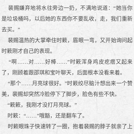
裴赐嫌弃地将水往旁边一扔，不满地说道：“她当你
是垃圾桶吗，以后她的东西你不要乱收，走，我们重新
去买。”
裴赐温热的大掌牵住时簌，眉眼一弯，又开始询问起
时簌刚才自己的表现。
“啊……对……好棒……”时簌浑身鸡皮疙瘩又起来
了，刚顾着跟邵琪和宝叶聊天，后面根本没看来着。
“那个……月亮球很好。”时簌绞尽脑汁想出来一个赞
美，裴赐却突然冷脸停下了脚步，脸色有些不快。
“簌簌，我刚才没打月亮球。”
时簌：“……”哦豁，还是翻车了。
时簌眼珠子快速转了一圈，抱着裴赐的脖子就亲了上